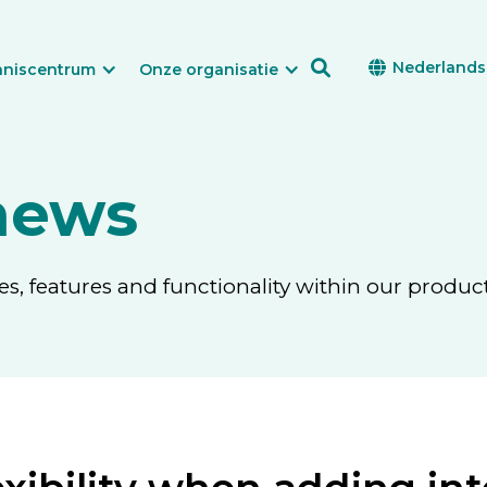

Nederlands

nniscentrum
Onze organisatie
news
, features and functionality within our product