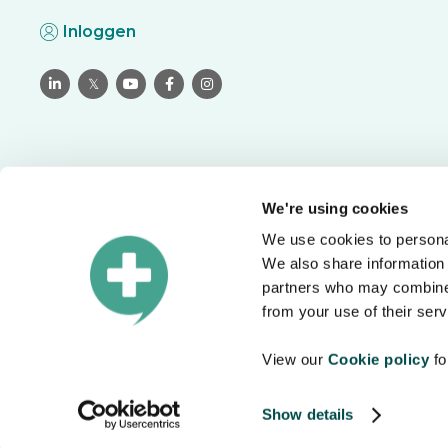
Inloggen

𝕏



We're using cookies
We use cookies to personal
Vertaal met vertrouwen
We also share information 
partners who may combine i
Plan een afspraak en ontdek hoe u taalbarrières binnen u
organisatie kunt wegnemen.
from your use of their serv
View our
Cookie policy
fo
Dataveiligheid
Gebruiksvoorwaarden
Privacybeleid
Cookiebe
Show details