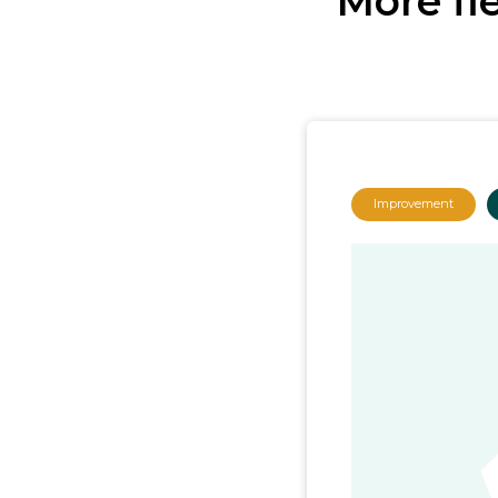
More fl
Improvement