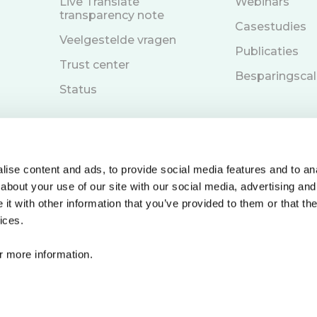
Live Translate
Webinars
transparency note
Casestudies
Veelgestelde vragen
Publicaties
Trust center
Besparingscal
Status
ise content and ads, to provide social media features and to anal
about your use of our site with our social media, advertising and
Boek een demo
t with other information that you’ve provided to them or that the
w
ices.
r more information.
leid
© 2026 Care to Translate. Alle rechten voorbehouden.