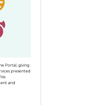
he Portal, giving
rvices presented
his
gent and