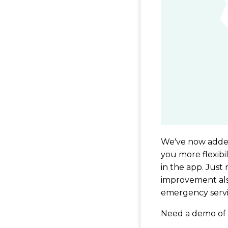
We've now added 
you more flexib
in the app. Just
improvement also
emergency servi
Need a demo of 