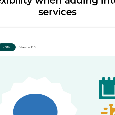
exibility when adding int
services
Portal
Version
1.1.5