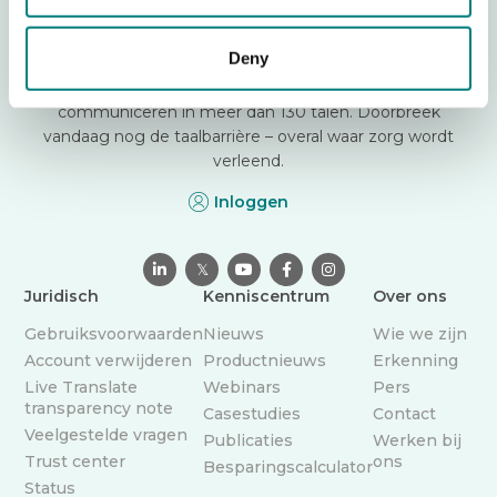
Moeite om te communiceren met patiënten die een
Deny
andere taal spreken? Care to Translate is een vertrouwde
vertaal-app die zorgverleners helpt veilig te
communiceren in meer dan 130 talen. Doorbreek
vandaag nog de taalbarrière – overal waar zorg wordt
verleend.
Inloggen

𝕏



Juridisch
Kenniscentrum
Over ons
Gebruiksvoorwaarden
Nieuws
Wie we zijn
Account verwijderen
Productnieuws
Erkenning
Live Translate
Webinars
Pers
transparency note
Casestudies
Contact
Veelgestelde vragen
Publicaties
Werken bij
Trust center
ons
Besparingscalculator
Status