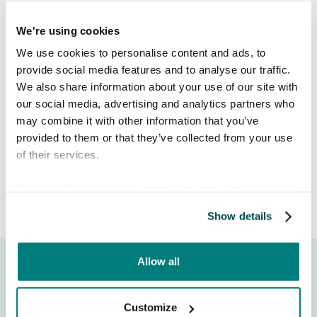
choose an icon to match the
content.
We're using cookies
We use cookies to personalise content and ads, to
Do you have special requests for
provide social media features and to analyse our traffic.
icons?
Let us know
!
We also share information about your use of our site with
our social media, advertising and analytics partners who
Release date:
January 29, 2025
may combine it with other information that you’ve
provided to them or that they’ve collected from your use
of their services.
View our
Cookie policy
for more information.
Show details
Allow all
Customize