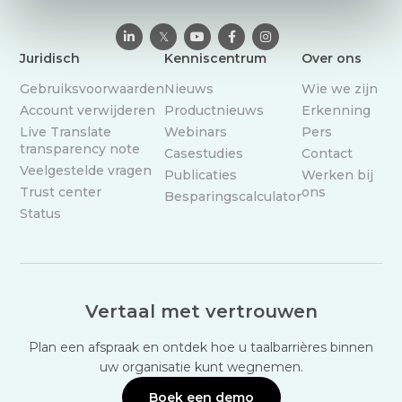

𝕏



Juridisch
Kenniscentrum
Over ons
Gebruiksvoorwaarden
Nieuws
Wie we zijn
Account verwijderen
Productnieuws
Erkenning
Live Translate
Webinars
Pers
transparency note
Casestudies
Contact
Veelgestelde vragen
Publicaties
Werken bij
Trust center
ons
Besparingscalculator
Status
Vertaal met vertrouwen
Plan een afspraak en ontdek hoe u taalbarrières binnen
uw organisatie kunt wegnemen.
Boek een demo