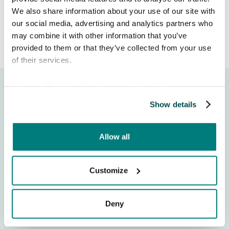
We also share information about your use of our site with
our social media, advertising and analytics partners who
may combine it with other information that you’ve
provided to them or that they’ve collected from your use
of their services.
View our
Cookie policy
for more information.
Show details
Allow all
Moeite om te communiceren met patiënten die een
andere taal spreken? Care to Translate is een vertrouwde
vertaal-app die zorgverleners helpt veilig te
Customize
communiceren in meer dan 130 talen. Doorbreek
vandaag nog de taalbarrière – overal waar zorg wordt
verleend.
Deny
Inloggen