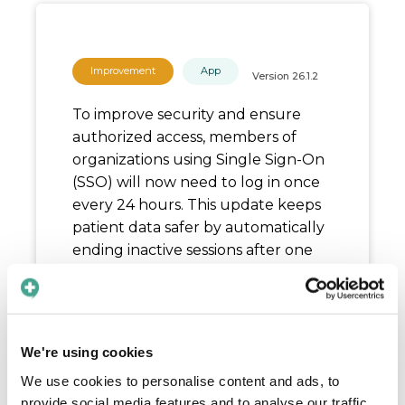
Improvement
App
Version
26.1.2
To improve security and ensure
authorized access, members of
organizations using Single Sign-On
(SSO) will now need to log in once
every 24 hours. This update keeps
patient data safer by automatically
ending inactive sessions after one
day, requiring a quick re-
authentication at the start of your
shift.
We're using cookies
Release date:
June 22, 2026
We use cookies to personalise content and ads, to
provide social media features and to analyse our traffic.