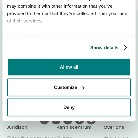
may combine it with other information that you’ve
provided to them or that they’ve collected from your use
of their services.
View our
Cookie policy
for more information.
Show details
Moeite om te communiceren met patiënten die een
andere taal spreken? Care to Translate is een vertrouwde
Allow all
vertaal-app die zorgverleners helpt veilig te
communiceren in meer dan 130 talen. Doorbreek
vandaag nog de taalbarrière – overal waar zorg wordt
Customize
verleend.
Inloggen
Deny

𝕏



Juridisch
Kenniscentrum
Over ons
Gebruiksvoorwaarden
Nieuws
Wie we zijn