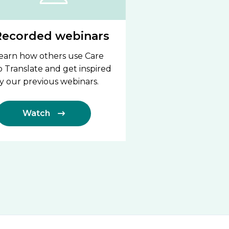
Blog & Ne
Recorded webinars
Get insights on 
earn how others use Care
updates about 
o Translate and get inspired
and get inspired
y our previous webinars.
Read mor
Watch
