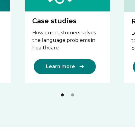
Case studies
How our customers solves
L
the language problems in
t
healthcare.
b
Learn more
