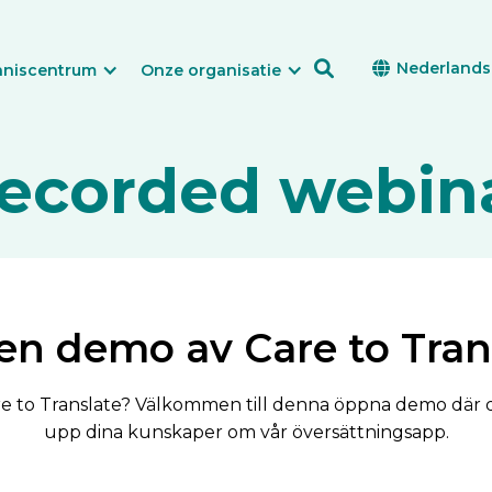

Nederlands

nniscentrum
Onze organisatie
ecorded webin
n demo av Care to Tran
to Translate? Välkommen till denna öppna demo där d
upp dina kunskaper om vår översättningsapp.