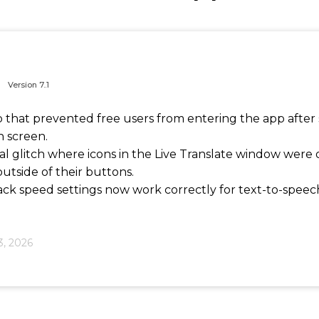
Version
7..1
p that prevented free users from entering the app after
n screen.
ual glitch where icons in the Live Translate window were
utside of their buttons.
ck speed settings now work correctly for text-to-speech
3, 2026