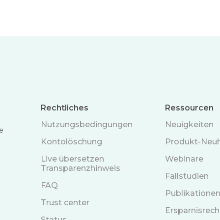
Rechtliches
Ressourcen
Nutzungsbedingungen
Neuigkeiten
e
Kontolöschung
Produkt-Neuh
Live übersetzen
Webinare
Transparenzhinweis
Fallstudien
FAQ
Publikatione
Trust center
Ersparnisrech
Status