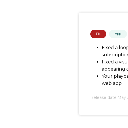
Fix
App
Fixed a loo
subscriptio
Fixed a vis
appearing o
Your playba
web app.
Release date:
May 