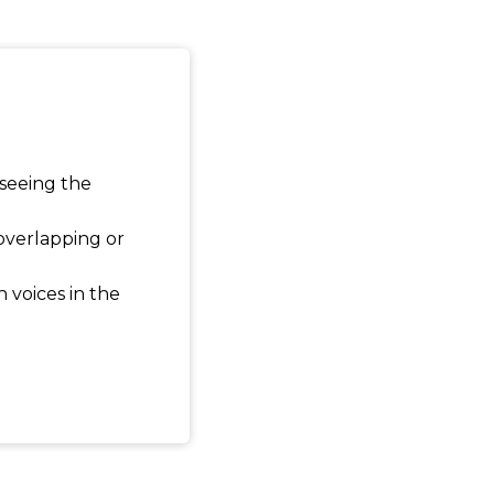
 seeing the
 overlapping or
 voices in the