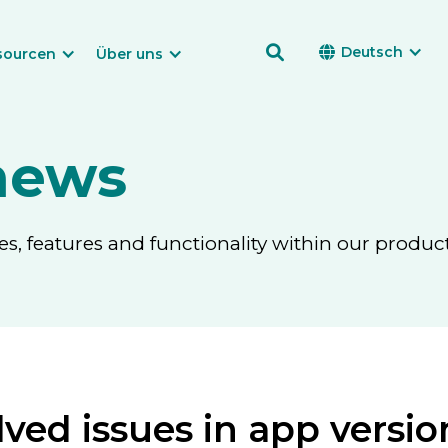

Deutsch

sourcen
Über uns
news
, features and functionality within our product
ved issues in app version