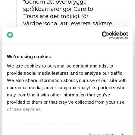
“Genom att överbrygga
språkbarriärer gör Care to
Translate det möjligt för
vårdpersonal att leverera säkrare
och effektivare vård till patienter,
oavsett lingvistiska skillnader.”
Resultatet
We're using cookies
We use cookies to personalise content and ads, to
Fördelarna med appen för medicinsk
provide social media features and to analyse our traffic.
översättning blev snabbt uppenbara.
We also share information about your use of our site with
Sjukvårdspersonal rapporterade om ökat
our social media, advertising and analytics partners who
förtroende hos patienterna och förbättrad
may combine it with other information that you’ve
kartläggning av symtom, särskilt vid
provided to them or that they’ve collected from your use
bedömning av smärtnivåer. Lie delar med
of their services.
sig av en framgångshistoria som visar
effekterna av Care to Translate.
View our
Cookie policy
for more information.
“En sjuksköterska noterade att