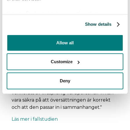
View our
Cookie policy
for more information.
Show details
Allow all
Helse Møre og
Romsdal
Customize
"Vi bestämde oss för Care to Translate
eftersom det var så enkelt att komma igång
Deny
med. Vi gillar också att innehållet har
verifierats av tvåspråkig vårdpersonal. Vi kan
vara säkra på att översättningen är korrekt
och att den passar in i sammanhanget."
Läs mer i fallstudien