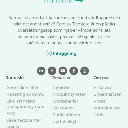
Kämpar du med att kommunicera med vårdtagare som
talar ett annat språk? Care to Translate är en pålitlig
översättningsapp som hjälper vårdpersonal att
kommunicera säkert på över 130 språk. Riv ner
språkbarriärer idag - var än vården sker.
Inloggning

𝕏



Juridiskt
Resurser
Om oss
Användarvillkor
Nyheter
Vilka vi är
Radering av konto
Produktnyheter
Erkännanden
Live Translate
Webbinarier
Press
transparency note
Fallstudier
Kontakta oss
FAQ
Publikationer
Jobb
Säkerhetscenter
Nyttokalkyl
Status