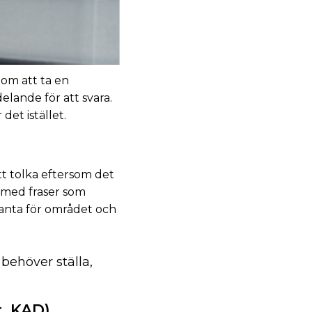
om att ta en
lande för att svara.
det istället.
tt tolka eftersom det
a med fraser som
vanta för området och
 behöver ställa,
r, KAD)