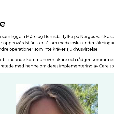
e
som ligger i Møre og Romsdal fylke på Norges västkus
för öppenvårdstjänster såsom medicinska undersökningar
dre operationer som inte kräver sjukhusvistelse.
är biträdande kommunöverläkare och rådger kommunen
i pratade med henne om deras implementering av Care to 