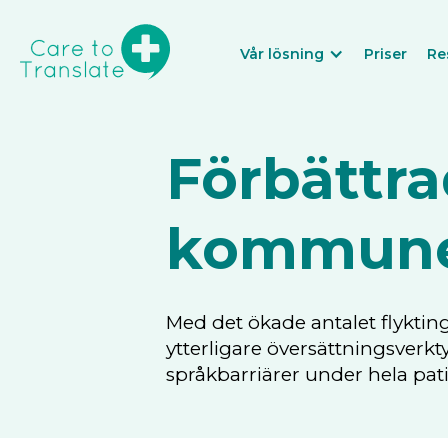
Vår lösning
Priser
Re
Förbättra
kommun
Med det ökade antalet flyktin
ytterligare översättningsverkt
språkbarriärer under hela pa