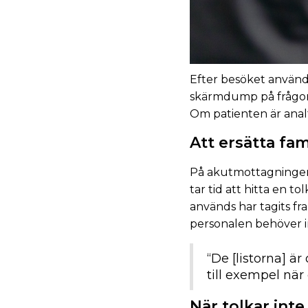
Efter besöket använd
skärmdump på frågorna
Om patienten är analfa
Att ersätta fa
På akutmottagningen ä
tar tid att hitta en 
används har tagits f
personalen behöver int
“De [listorna] ä
till exempel när
När tolkar inte