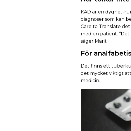
KAD är en dygnet-runt
diagnoser som kan be
Care to Translate det
med en patient. “Det s
säger Marit.
För analfabeti
Det finns ett tuberk
det mycket viktigt att
medicin.