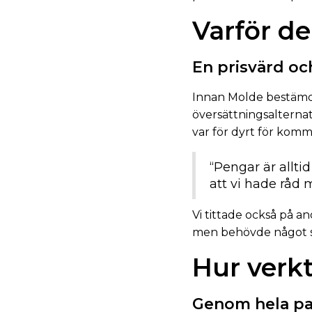
Varför de
En prisvärd oc
Innan Molde bestämde
översättningsalternat
var för dyrt för kom
“Pengar är allti
att vi hade råd
Vi tittade också på
men behövde något sp
Hur verk
Genom hela pa