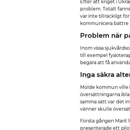
Efter att kriget i Uk
problem. Totalt fanns
var inte tillräckligt
kommunicera bättre u
Problem när p
Inom vissa sjukvårdso
till exempel fysiotera
begära att få använd
Inga säkra alte
Molde kommun ville in
översättningarna ibla
samma sätt var det inte
vänner skulle översät
Första gången Marit h
presenterade ett pil