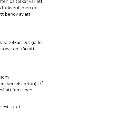
ten på tolkar var ett
s frekvent, men det
tt behov av att
na tolkar. Det gäller
na avstod från att
ersom
lera korrektheten). På
 på att familj och
institutet