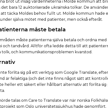
raina bröt ut insåg vårdenheterna i Molde kommun att bris
 det bara 12 auktoriserade ukrainska tolkar. De använde
 för att täcka Moldes behov fullt ut. Molde kommun hade e
nder själva mötet med patienter, men också efteråt.
atienterna måste betala
mråden måste patienterna själva betala och ordna med si
pi och tandvård. Alltför ofta ledde detta till att patienter
a tolk, och kommunikationsproblemen kvarstod.
rnativ
te förlita sig på ett verktyg som Google Translate, eft
nd är felaktiga (och det inte finns något sätt att kontrol
 heller ett säkert eller hållbart alternativ att förlita sig
ta.
örde talas om Care to Translate var när norska Folkhälso
otprojekt som Oslo universitetssjukhus hade genomfört.