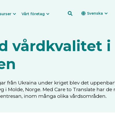

Svenska

surser
Vårt företag
d vårdkvalitet i
en
gar från Ukraina under kriget blev det uppenbart
yg i Molde, Norge. Med Care to Translate har de nu
tientresan, inom många olika vårdsområden.