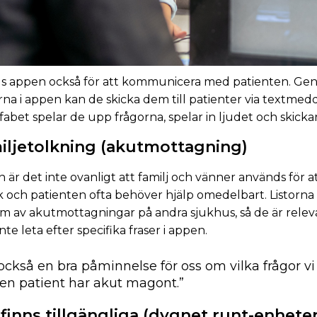
s appen också för att kommunicera med patienten. Gen
 i appen kan de skicka dem till patienter via textmedde
bet spelar de upp frågorna, spelar in ljudet och skickar 
miljetolkning (akutmottagning)
r det inte ovanligt att familj och vänner används för a
tolk och patienten ofta behöver hjälp omedelbart. Listorn
ram av akutmottagningar på andra sjukhus, så de är rele
e leta efter specifika fraser i appen.
r också en bra påminnelse för oss om vilka frågor vi
 en patient har akut magont.”
 finns tillgängliga (dygnet runt-enhete