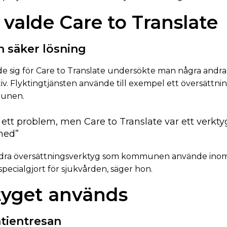
 valde Care to Translate
h säker lösning
 sig för Care to Translate undersökte man några andra
iv. Flyktingtjänsten använde till exempel ett översättn
munen.
d ett problem, men Care to Translate var ett verkt
 med”
 andra översättningsverktyg som kommunen använde in
ecialgjort för sjukvården, säger hon.
tyget används
tientresan