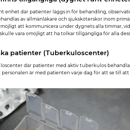
 enhet där patienter läggs in för behandling, observati
handlas av allmänläkare och sjuksköterskor inom prim
 möjligt att kommunicera under dygnets alla timmar, vid 
kulle vara omöjligt att ha tolkar tillgängliga för alla des
ska patienter (Tuberkuloscenter)
uloscenter där patienter med aktiv tuberkulos behandlas
 personalen är med patienten varje dag för att se till att