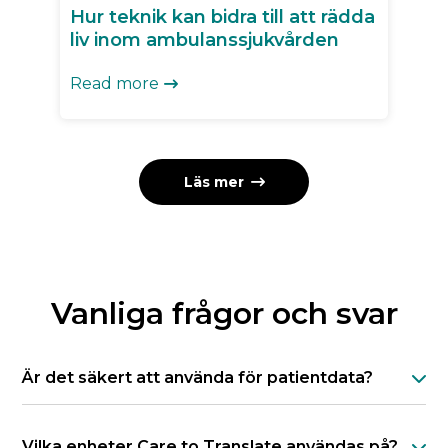
Hur teknik kan bidra till att rädda
liv inom ambulanssjukvården
Read more

Läs mer

Vanliga frågor och svar
Är det säkert att använda för patientdata?

Ja. Vi lagrar inte några uppgifter (inklusive ljud,
Vilka enheter Care to Translate användas på?
