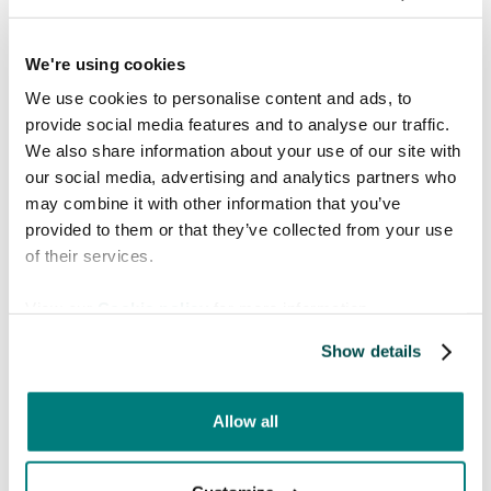
kan du hantera organisationens konto och
skräddarsy appen för olika områden och
tjänster.
We're using cookies
We use cookies to personalise content and ads, to
Utforska funktioner

provide social media features and to analyse our traffic.
We also share information about your use of our site with
our social media, advertising and analytics partners who
may combine it with other information that you’ve
provided to them or that they’ve collected from your use
of their services.
View our
Cookie policy
for more information.
Show details
Utforska språken
Allow all
Care to Translate finns tillgängligt
på 130+ språk (inklusive 52
verifierade språk och 16 dialekter).