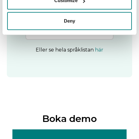
Customize
Sök för att hitta de språk du
behöver.
Deny
Eller se hela språklistan
här
Boka demo