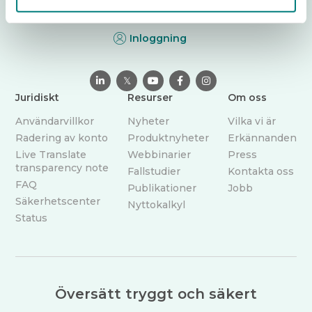
språkbarriärer idag - var än vården sker.
Inloggning

𝕏



Juridiskt
Resurser
Om oss
Användarvillkor
Nyheter
Vilka vi är
Radering av konto
Produktnyheter
Erkännanden
Live Translate
Webbinarier
Press
transparency note
Fallstudier
Kontakta oss
FAQ
Publikationer
Jobb
Säkerhetscenter
Nyttokalkyl
Status
Översätt tryggt och säkert