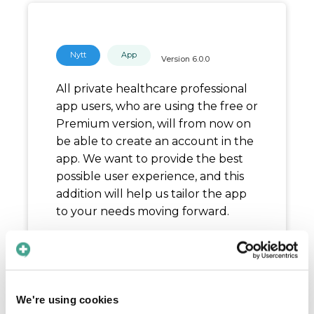
Nytt
App
Version
6.0.0
All private healthcare professional
app users, who are using the free or
Premium version, will from now on
be able to create an account in the
app. We want to provide the best
possible user experience, and this
addition will help us tailor the app
to your needs moving forward.
This change will not affect patient
app users, who will still be able to
use the app without creating an
account.
We're using cookies