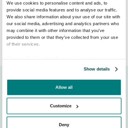
We use cookies to personalise content and ads, to
Learn more about the feature

provide social media features and to analyse our traffic.
Release date:
October 4, 2024
We also share information about your use of our site with
our social media, advertising and analytics partners who
may combine it with other information that you’ve
provided to them or that they’ve collected from your use
of their services.
View our
Cookie policy
for more information.
Show details
Allow all
Customize
Kämpar du med att kommunicera med vårdtagare som
talar ett annat språk? Care to Translate är en pålitlig
översättningsapp som hjälper vårdpersonal att
Deny
kommunicera säkert på över 130 språk. Riv ner