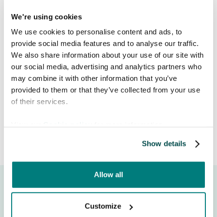
verified ones.
We're using cookies
Coming soon:
Full-screen
We use cookies to personalise content and ads, to
translation mode for both the
provide social media features and to analyse our traffic.
phrase library and Live Translate.
We also share information about your use of our site with
our social media, advertising and analytics partners who
Release date:
March 5, 2026
may combine it with other information that you’ve
provided to them or that they’ve collected from your use
of their services.
View our
Cookie policy
for more information.
Show details
Allow all
Customize