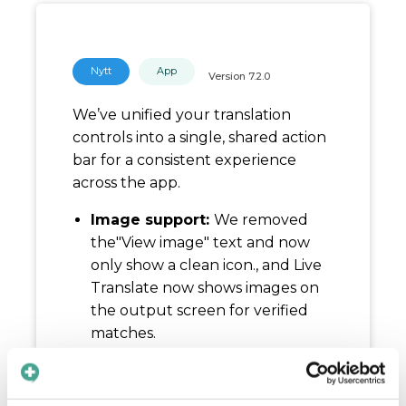
Nytt
App
Version
7.2.0
We’ve unified your translation
controls into a single, shared action
bar for a consistent experience
across the app.
Image support:
We removed
the"View image" text and now
only show a clean icon., and Live
Translate now shows images on
the output screen for verified
matches.
Reverse translation:
Now
available in the phrase view for all
languages, including non-