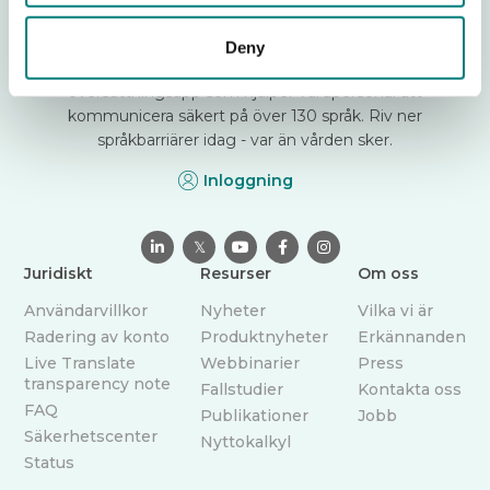
Kämpar du med att kommunicera med vårdtagare som
Deny
talar ett annat språk? Care to Translate är en pålitlig
översättningsapp som hjälper vårdpersonal att
kommunicera säkert på över 130 språk. Riv ner
språkbarriärer idag - var än vården sker.
Inloggning

𝕏



Juridiskt
Resurser
Om oss
Användarvillkor
Nyheter
Vilka vi är
Radering av konto
Produktnyheter
Erkännanden
Live Translate
Webbinarier
Press
transparency note
Fallstudier
Kontakta oss
FAQ
Publikationer
Jobb
Säkerhetscenter
Nyttokalkyl
Status