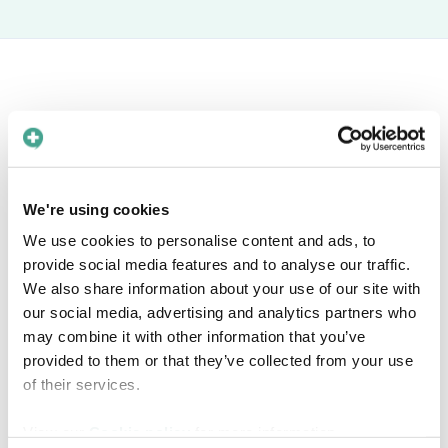
Book a free meeting
Interested in knowing more about how Care
We're using cookies
to Translate can help you solve language barriers in
We use cookies to personalise content and ads, to
your healthcare organization? Find a time in the
provide social media features and to analyse our traffic.
calendar that fits you!
We also share information about your use of our site with
our social media, advertising and analytics partners who
may combine it with other information that you’ve
provided to them or that they’ve collected from your use
of their services.
View our
Cookie policy
for more information.