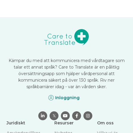
oavsett var du befinner dig.
Läs mer om appen och dess funktioner
här
.
Kämpar du med att kommunicera med vårdtagare som
talar ett annat språk? Care to Translate är en pålitlig
översättningsapp som hjälper vårdpersonal att
kommunicera säkert på över 130 språk. Riv ner
språkbarriärer idag - var än vården sker.
Inloggning

𝕏



Juridiskt
Resurser
Om oss