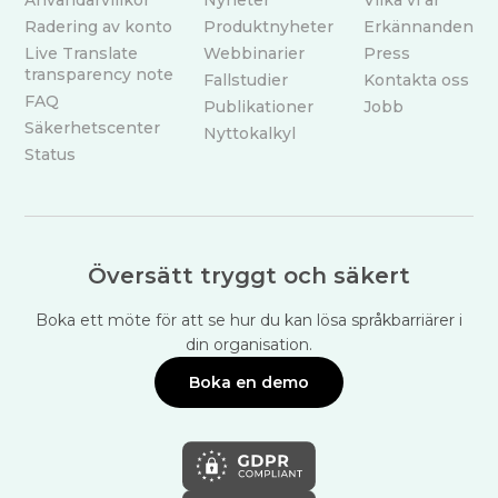
Användarvillkor
Nyheter
Vilka vi är
Radering av konto
Produktnyheter
Erkännanden
Live Translate
Webbinarier
Press
transparency note
Fallstudier
Kontakta oss
FAQ
Publikationer
Jobb
Säkerhetscenter
Nyttokalkyl
Status
Översätt tryggt och säkert
Boka ett möte för att se hur du kan lösa språkbarriärer i
din organisation.
Boka en demo