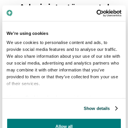
Administratörsportal
Via Care to Translates administratörsportalen
kan du hantera organisationens konto och
We're using cookies
skräddarsy appen för olika områden och
tjänster.
We use cookies to personalise content and ads, to
provide social media features and to analyse our traffic.
We also share information about your use of our site with
Utforska funktioner

our social media, advertising and analytics partners who
may combine it with other information that you’ve
provided to them or that they’ve collected from your use
of their services.
View our
Cookie policy
for more information.
Show details
Utforska språken
Allow all