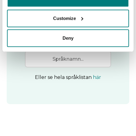
Care to Translate finns tillgängligt
Customize
på 130+ språk (inklusive 52
verifierade språk och 16 dialekter).
Sök för att hitta de språk du
Deny
behöver.
Eller se hela språklistan
här