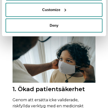
Walk-in hälsokaféer
Customize
Psykosociala stödsamtal
Tandvård och reproduktiv hälsovård
Deny
Resultatet
1. Ökad patientsäkerhet
Genom att ersätta icke validerade,
riskfyllda verktyg med en medicinskt