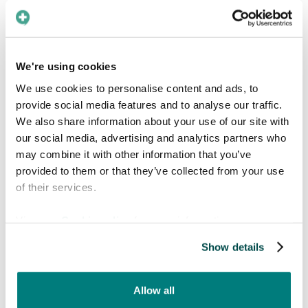
Detta minskar direkt förseningar, missade
möten och osäkra improvisationer.
4. Stödja både volontärer
We're using cookies
och patienter på olika
We use cookies to personalise content and ads, to
kliniker
provide social media features and to analyse our traffic.
We also share information about your use of our site with
Med mer än 300 frivilliga vårdpersonal
our social media, advertising and analytics partners who
behövde den icke-statliga organisationen
may combine it with other information that you’ve
ett verktyg som var lätt att använda och
provided to them or that they’ve collected from your use
tillgängligt på alla enheter:
of their services.
“Vi ser att alla, alla våra
View our
Cookie policy
for more information.
volontärer, kan använda appen.”
Show details
Detta gör verktyget användbart i:
Fasta kliniker
Allow all
Mobila kliniker