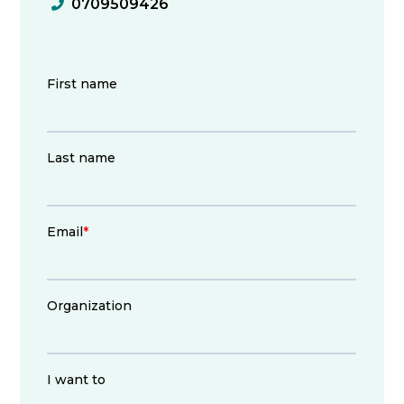
0709509426
